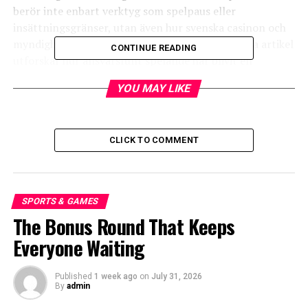
berör inte enbart verktyg som spelpaus eller
insättningsgränser, utan även hur svenska casinon och
myndigheter formar en hållbar spelkultur. Denna artikel
CONTINUE READING
utforskar hur ansvarsfullt spelande har blivit en
kulturell fråga som påverkar hela branschen.
YOU MAY LIKE
Du får här insikt i grunderna för ansvarsfullt spelande,
kulturella perspektiv på spel i Sverige, konkreta verktyg
och regleringar samt tillgängliga resurser för stöd.
CLICK TO COMMENT
Artikeln ger dig också en överblick över framtidens
utmaningar och möjligheter inom detta område.
SPORTS & GAMES
Ansvarsfullt spelande i online
The Bonus Round That Keeps
casinon: Grunder och betydelse
Everyone Waiting
Ansvarsfullt spelande handlar om att ha kontroll över
Published
1 week ago
on
July 31, 2026
sina spelvanor och förstå att casinospel är
By
admin
underhållning, inte en inkomstkälla. Grunderna