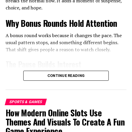
breaks the normal flow. It adds a moment of suspense,
Viktiga komponenter i ansvarsfullt spel:
choice, and hope.
Budget
: Sätt en fast summa du kan förlora utan
Why Bonus Rounds Hold Attention
ekonomiska konsekvenser
Tidsgränser
: Bestäm i förväg hur länge du ska
A bonus round works because it changes the pace. The
spela
usual pattern stops, and something different begins.
That shift gives people a reason to watch closely.
Nykter bedömning
: Spela aldrig påverkad av
alkohol eller i emotionella tillstånd
The Pause Builds Interest
Verklighetsförankring
: Förstå att casinot alltid
har matematisk fördel på lång sikt
Waiting is part of the appeal. The screen may slow
CONTINUE READING
down. The result may take a few seconds to show. Those
Varför är ansvarsfullt spelande
small delays make people focus. They also make the final
centralt i casinokulturen?
result feel more meaningful.
SPORTS & GAMES
Ansvarsfullt spelande är centralt eftersom det skyddar
Small Choices Feel Important
How Modern Online Slots Use
både individer och branschens långsiktiga hållbarhet.
Themes And Visuals To Create A Fun
Svenska casinon och online casinon måste bygga
Some bonus rounds ask the player to pick an option.
Game Experience
förtroende hos spelare och samhälle för att kunna verka
The choice may be simple, but it can feel personal. Even