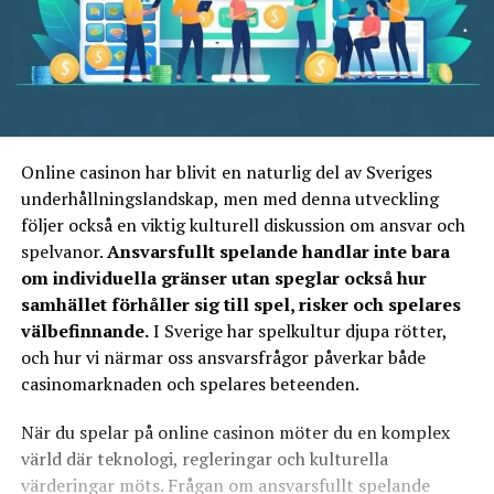
Online casinon har blivit en naturlig del av Sveriges
underhållningslandskap, men med denna utveckling
följer också en viktig kulturell diskussion om ansvar och
spelvanor.
Ansvarsfullt spelande handlar inte bara
om individuella gränser utan speglar också hur
samhället förhåller sig till spel, risker och spelares
välbefinnande.
I Sverige har spelkultur djupa rötter,
och hur vi närmar oss ansvarsfrågor påverkar både
casinomarknaden och spelares beteenden.
När du spelar på online casinon möter du en komplex
värld där teknologi, regleringar och kulturella
värderingar möts. Frågan om ansvarsfullt spelande