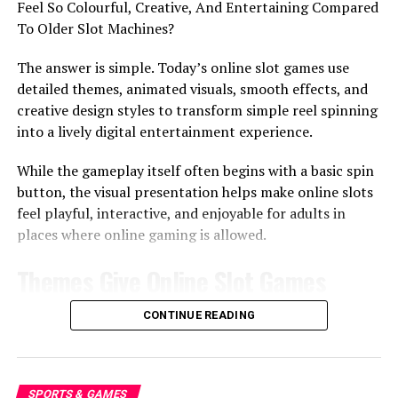
och riskfyllt spelande
Feel So Colourful, Creative, And Entertaining Compared
If a bonus round is too short, it may feel flat. If it is too
To Older Slot Machines?
Skillnaden mellan ansvarsfullt spel och riskfyllt
long, it can lose attention. A steady pace keeps the
spelande ligger i kontroll, motivationer och
moment interesting without making it feel drawn out.
The answer is simple. Today’s online slot games use
konsekvenser. Ansvarsfullt spel kännetecknas av
detailed themes, animated visuals, smooth effects, and
planering och gränser, medan riskfyllt spelande präglas
In some online discussions, people may compare bonus
creative design styles to transform simple reel spinning
av impulsivitet och eskalerande beteende.
features across different casino-style terms such as
slot
.
into a lively digital entertainment experience.
The key point is not the label. It is how the feature feels
Ansvarsfullt spel
:
to the person watching or playing.
While the gameplay itself often begins with a basic spin
button, the visual presentation helps make online slots
The Calm Side Of Waiting
Bestämda budgetar som följs konsekvent
feel playful, interactive, and enjoyable for adults in
places where online gaming is allowed.
Spel för underhållning och spänning
Waiting is not always a bad thing. In a bonus round, it
Regelbundna pauser och varierad fritid
Themes Give Online Slot Games
can create a shared moment. People lean in, watch the
screen, and wait for the next result together.
Öppenhet om spelvanor gentemot närståe nde
Their Identity
CONTINUE READING
Suspense Can Be Enjoyable
Riskfyllt spelande
:
Themes are one of the biggest reasons online slot
A little suspense can make the experience more fun. It
games feel different from one another.
Spelar för mer än du planerat eller har råd med
gives the brain time to react. It also makes the final
SPORTS & GAMES