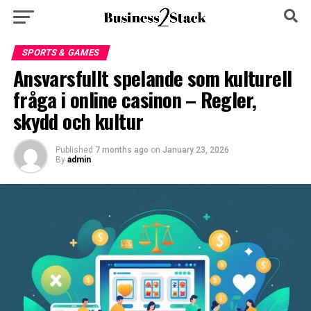
SPORTS & GAMES
Ansvarsfullt spelande som kulturell
fråga i online casinon – Regler,
skydd och kultur
Published
7 months ago
on
January 23, 2026
By
admin